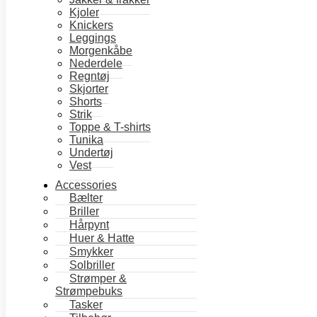
antal
Kjoler
Knickers
Leggings
Morgenkåbe
Nederdele
Regntøj
Skjorter
Shorts
Strik
Toppe & T-shirts
Tunika
Undertøj
Vest
Accessories
Bælter
Briller
Hårpynt
Huer & Hatte
Smykker
Solbriller
Strømper &
Strømpebuks
Tasker