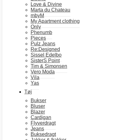
349,95kr..
175,00kr..
Love & Divine
Marta du Chateau
Materiale:
mbyM
45% Lenzing™Ecovero™ Viskose.
My Apartment clothing
40% Genanvendt polyester.
Only
15% Nylon.
Phenumb
Pieces
Vaskeanvisning:
Pulz Jeans
Vaskes ved 30 grader.
Re:Designed
Sissel Edelbo
Dette produkt er produceret mere bæredygtigt og med ekstra
SisterS Point
Tim & Simonsen
omtanke for miljøet.
Vero Moda
Vila
Yas
Farve
Tøj
Bukser
Størrelse
Ryd
Bluser
Vmvivia
Blazer
Cardigan
buks
Flyverdragt
-
Jeans
Tilføj til kurv
Silver
Buksedragt
mink
Jakker & frakker