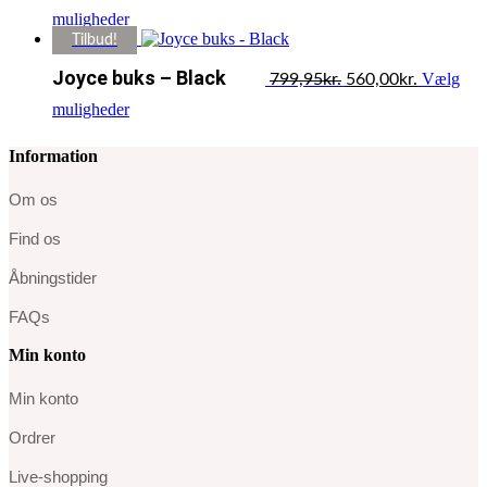
varianter.
pris
pris
Dette
muligheder
Mulighederne
var:
er:
vare
Tilbud!
kan
349,95kr..
210,00kr.
har
Den
Den
vælges
Joyce buks – Black
flere
Vælg
799,95
kr.
560,00
kr.
oprindelige
aktuelle
på
varianter.
pris
pris
varesiden
Dette
muligheder
Mulighederne
var:
er:
vare
kan
799,95kr..
560,00kr.
har
vælges
Information
flere
på
varianter.
varesiden
Om os
Mulighederne
kan
Find os
vælges
på
Åbningstider
varesiden
FAQs
Min konto
Min konto
Ordrer
Live-shopping