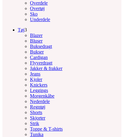
Overdele
Overtøj
Sko
Underdele
Tøj
3
Blazer
Bluser
Buksedragt
Bukser
Cardigan
Flyverdragt
Jakker & frakker
Jeans
Kjoler
Knickers
Leggings
Morgenkåbe
Nederdele
Regntøj
Shorts
Skjorter
Strik
Toppe & T-shirts
Tunika