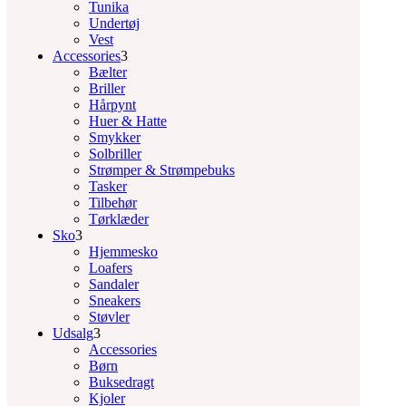
Tunika
Undertøj
Vest
Accessories
3
Bælter
Briller
Hårpynt
Huer & Hatte
Smykker
Solbriller
Strømper & Strømpebuks
Tasker
Tilbehør
Tørklæder
Sko
3
Hjemmesko
Loafers
Sandaler
Sneakers
Støvler
Udsalg
3
Accessories
Børn
Buksedragt
Kjoler