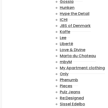
Gossia
Hunkøn
Uncover
Hype the Detail
sneakers –
ICHI
White sequoia
JBS of Denmark
Kaffe
849,95
kr.
Vælg
Lee
Dette
muligheder
vare
Liberté
har
Love & Divine
flere
varianter.
Marta du Chateau
Uncover
Mulighederne
mbyM
sneakers –
kan
My Apartment clothing
vælges
White petrol
på
Only
varesiden
Phenumb
849,95
kr.
Vælg
Dette
muligheder
Pieces
vare
Pulz Jeans
har
flere
Re:Designed
varianter.
Oserra sneaker
Sissel Edelbo
Mulighederne