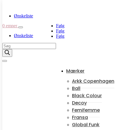
Ønskeliste
0 emner
Følg
Følg
Ønskeliste
Følg
Products
search
Mærker
Arkk Copenhagen
Arkk Copenhagen
Ball
Hjem
/ Arkk Copenhagen
Black Colour
Decoy
Sorteret
Viser 1–12 af 18 resultater
Femifemme
efter
seneste
Fransa
Global Funk