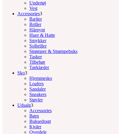
Undertøj
Vest
Accessories
3
Bælter
Briller
Hårpynt
Huer & Hatte
Smykker
Solbriller
Strømper & Strømpebuks
Tasker
Tilbehør
Tørklæder
Sko
3
Hjemmesko
Loafers
Sandaler
Sneakers
Støvler
Udsalg
3
Accessories
Børn
Buksedragt
Kjoler
Overdele