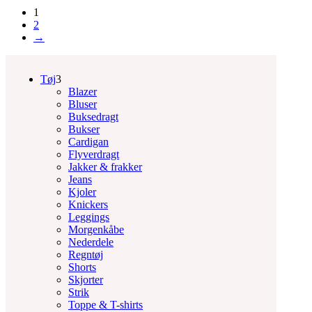
vare
1
har
2
flere
→
varianter.
Mulighederne
kan
vælges
Tøj
3
på
Blazer
varesiden
Bluser
Buksedragt
Bukser
Cardigan
Flyverdragt
Jakker & frakker
Jeans
Kjoler
Knickers
Leggings
Morgenkåbe
Nederdele
Regntøj
Shorts
Skjorter
Strik
Toppe & T-shirts