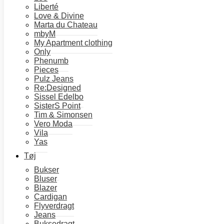
Liberté
95% Micro Modal
Love & Divine
5% Elastan
Marta du Chateau
mbyM
My Apartment clothing
Vaskeanvisning:
Only
Vaskes ved 30 grader
Phenumb
Pieces
Pulz Jeans
Farve
Re:Designed
Sissel Edelbo
SisterS Point
Størrelse
Ryd
Tim & Simonsen
Vero Moda
Ina
Vila
bluse
Yas
m.
Tøj
Tilføj til kurv
rullekrave
Bukser
-
Bluser
Black
Blazer
antal
Cardigan
Flyverdragt
Jeans
Buksedragt