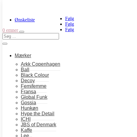
Følg
Ønskeliste
Følg
Følg
0 emner
Mærker
Arkk Copenhagen
Ball
Black Colour
Hjem
→
Tøj
→
Bluser
→ Ina bluse m. rullekrave – Black
Decoy
Femifemme
Ina bluse m. rullekrave – Bla
Fransa
Global Funk
Gossia
Hunkøn
250,00
kr.
Hype the Detail
ICHI
Enkle rullekrave fra mbyM. Denne lækre rullekrave har lange ær
JBS of Denmark
Kaffe
Materiale:
Lee