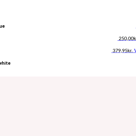
lue
250,00
k
379,95
kr.
white