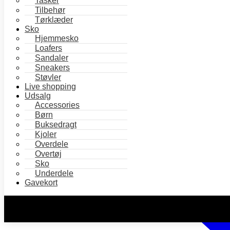
Tasker
Tilbehør
Tørklæder
Sko
Hjemmesko
Loafers
Sandaler
Sneakers
Støvler
Live shopping
Udsalg
Accessories
Børn
Buksedragt
Kjoler
Overdele
Overtøj
Sko
Underdele
Gavekort