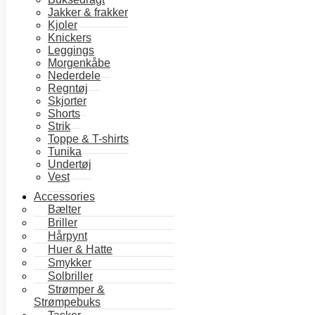
Jakker & frakker
Kjoler
Knickers
Leggings
Morgenkåbe
Nederdele
Regntøj
Skjorter
Shorts
Strik
Toppe & T-shirts
Tunika
Undertøj
Vest
Accessories
Bælter
Briller
Hårpynt
Huer & Hatte
Smykker
Solbriller
Strømper &
Strømpebuks