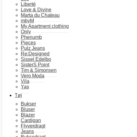
Materiale:
Liberté
Love & Divine
65% Viskose bambus.
Marta du Chateau
30% Økologisk bomuld.
mbyM
My Apartment clothing
5% Elastan.
Only
Phenumb
Pasform:
Pieces
XS: Talje 62 cm / længde 69 cm.
Pulz Jeans
Re:Designed
S: Talje 66 cm / længde 72 cm.
Sissel Edelbo
M: Talje 70 cm / længde 75 cm.
SisterS Point
L: Talje 74 cm / længde 78 cm.
Tim & Simonsen
Vero Moda
XL: Talje 78 cm / længde 81 cm.
Vila
(Længderne er angivet i invendige benlængder)
Yas
Tøj
Vaskeanvisning:
Bukser
Vaskes ved 40 grader.
Bluser
Blazer
Dette produkt er produceret mere bæredygtigt og med ekstra o
Cardigan
Flyverdragt
Jeans
Farve
Buksedragt