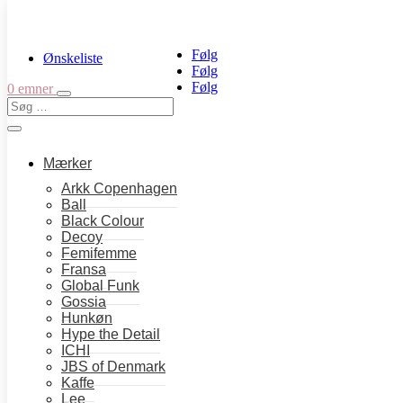
Følg
Ønskeliste
Følg
Følg
0 emner
Mærker
Arkk Copenhagen
Ball
Black Colour
Decoy
Hjem
→
Tøj
→
Leggings
→ Jbs leggings – Black
Femifemme
Fransa
Jbs leggings – Black
Global Funk
Gossia
Hunkøn
Hype the Detail
250,00
kr.
ICHI
JBS of Denmark
Utrolig lækker og behagelig buks i strækbart materiale.
Kaffe
Lee