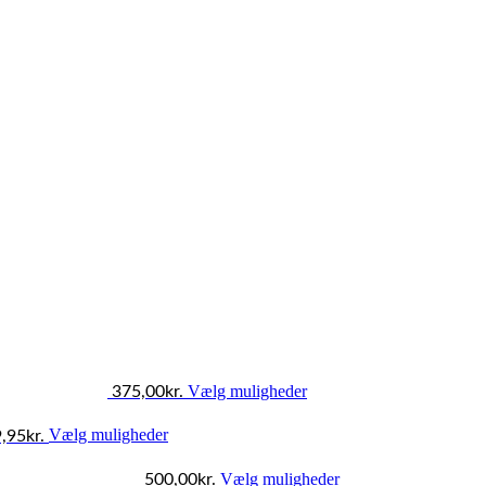
Dette
Vælg muligheder
375,00
kr.
vare
har
Dette
Vælg muligheder
flere
,95
kr.
vare
varianter.
har
Dette
Mulighederne
Vælg muligheder
flere
500,00
kr.
vare