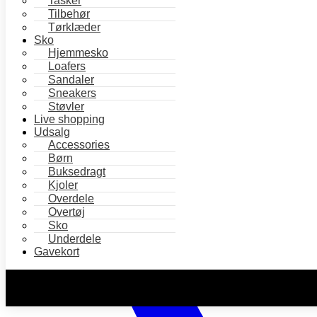
Tasker
Tilbehør
Tørklæder
Sko
Hjemmesko
Loafers
Sandaler
Sneakers
Støvler
Live shopping
Udsalg
Accessories
Børn
Buksedragt
Kjoler
Overdele
Overtøj
Sko
Underdele
Gavekort