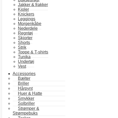
Jakker & frakker
Kjoler
Størrelse
Ryd
Knickers
Leggings
Jbs
Morgenkåbe
leggings
Nederdele
Regntøj
-
Tilføj til kurv
Skjorter
Black
Shorts
antal
Strik
Toppe & T-shirts
Tunika
Undertøj
Vest
Accessories
Bælter
Briller
Hårpynt
Huer & Hatte
Smykker
Solbriller
Strømper &
Strømpebuks