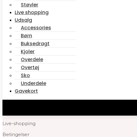
Støvler
Pzsuzy jeans – Dark blue
Live shopping
Onlroyal jeans – Black
Udsalg
Accessories
Information
Børn
Buksedragt
Om os
Kjoler
Find os
Overdele
Overtøj
Åbningstider
Sko
FAQs
Underdele
Min konto
Gavekort
Min konto
Ordrer
Live-shopping
Betingelser