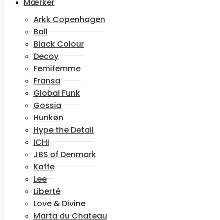
Mærker
Farve
Arkk Copenhagen
Ball
Størrelse
Black Colour
Onltaylor
Decoy
jeans
Femifemme
-
Tilføj til kurv
Fransa
Dark
Global Funk
blue
Gossia
denim
antal
Hunkøn
Hype the Detail
ICHI
JBS of Denmark
Kaffe
Lee
Liberté
Love & Divine
Marta du Chateau