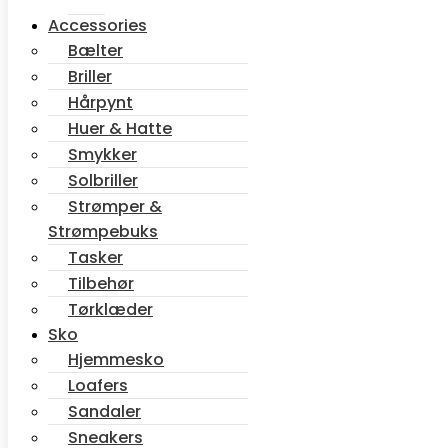
Accessories
Bælter
Briller
Hårpynt
Huer & Hatte
Smykker
Solbriller
Strømper &
Sæt på ønskeliste
Strømpebuks
Gaveindpakning.
Tryk på linket og tilføj det antal gaveinpakning
Tasker
Varenummer (SKU):
15352198_DARK BLUE D
Kategori:
Jeans
Tilbehør
Tørklæder
Relaterede varer
Sko
Hjemmesko
SCARLET HIGH jeans
Loafers
Sandaler
Vmtanya jeans – Black
Sneakers