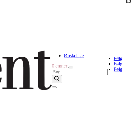
Ønskeliste
Følg
Følg
0 emner
Følg
Products
search