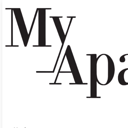
Hjem
→
Tøj
→
Jeans
→ Onltaylor jeans – Dark blue denim
Onltaylor jeans – Dark blue d
399,95
kr.
Seje loose fit jeans i 100% bomuld med lommer og lynlås lukning.